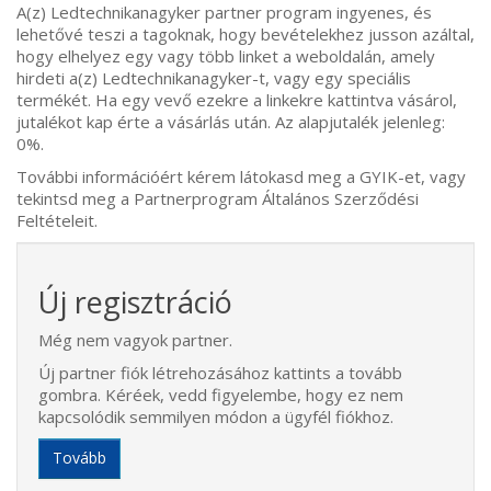
A(z) Ledtechnikanagyker partner program ingyenes, és
lehetővé teszi a tagoknak, hogy bevételekhez jusson azáltal,
hogy elhelyez egy vagy több linket a weboldalán, amely
hirdeti a(z) Ledtechnikanagyker-t, vagy egy speciális
termékét. Ha egy vevő ezekre a linkekre kattintva vásárol,
jutalékot kap érte a vásárlás után. Az alapjutalék jelenleg:
0%.
További információért kérem látokasd meg a GYIK-et, vagy
tekintsd meg a Partnerprogram Általános Szerződési
Feltételeit.
Új regisztráció
Még nem vagyok partner.
Új partner fiók létrehozásához kattints a tovább
gombra. Kéréek, vedd figyelembe, hogy ez nem
kapcsolódik semmilyen módon a ügyfél fiókhoz.
Tovább