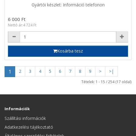
Gyártói készlet: Információ telefonon
6 000 Ft
Nettó ár:4 724 Ft
Kosárba tesz
1
2
3
4
5
6
7
8
9
>
>|
Tételek: 1 - 15 / 254 (17 oldal)
Információk
Szállítási információk
Adatkezelési tájékoztató
Általános szerződési feltételek