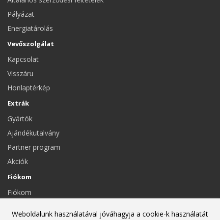
Pályázat
Energiatárolás
Vevőszolgálat
Kapcsolat
Visszáru
Honlaptérkép
Extrák
Gyártók
Ajándékutalvány
Partner program
Akciók
Fiókom
Fiókom
Eddigi megrendeléseim
Weboldalunk használatával jóváhagyja a cookie-k használatát