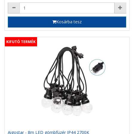
Kosárba tesz
KIFUTÓ TERMÉK
Aigostar - 8m LED gömbfüzér IP44 2700K