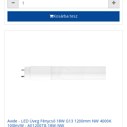
Kosárba tesz
Avide - LED Üveg Fénycső 18W G13 1200mm NW 4000K
100lm/W - AE1200T8-18W-NW