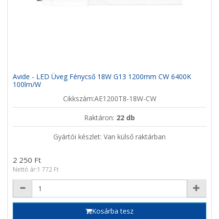
Avide - LED Üveg Fénycső 18W G13 1200mm CW 6400K
100lm/W
Cikkszám:AE1200T8-18W-CW
Raktáron:
22 db
Gyártói készlet: Van külső raktárban
2 250 Ft
Nettó ár:1 772 Ft
Kosárba tesz