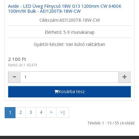
Avide - LED Üveg Fénycső 18W G13 1200mm CW 6400K
100lm/W Bulk - AEI1200T8-18W-CW
Cikkszám:AEI1200T8-18W-CW
Elérhető: 5-9 munakanap
Gyártói készlet: Van külső raktárban
2 100 Ft
Nettó ár:1 654 Ft
Kosárba tesz
1
2
3
4
>
>|
Tételek: 1 - 15 / 55 (4 oldal)