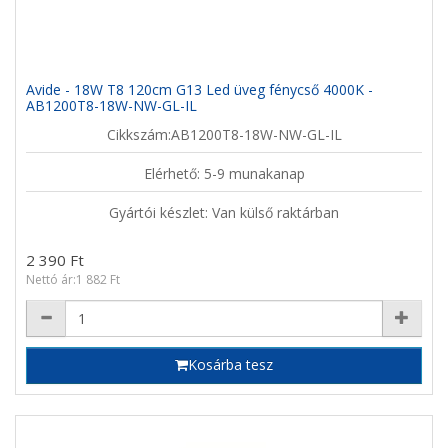
Avide - 18W T8 120cm G13 Led üveg fénycső 4000K -
AB1200T8-18W-NW-GL-IL
Cikkszám:AB1200T8-18W-NW-GL-IL
Elérhető: 5-9 munakanap
Gyártói készlet: Van külső raktárban
2 390 Ft
Nettó ár:1 882 Ft
Kosárba tesz