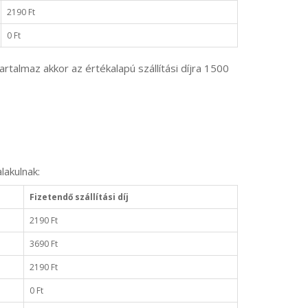
2190 Ft
0 Ft
rtalmaz akkor az értékalapú szállítási díjra 1500
lakulnak:
Fizetendő szállítási díj
2190 Ft
3690 Ft
2190 Ft
0 Ft