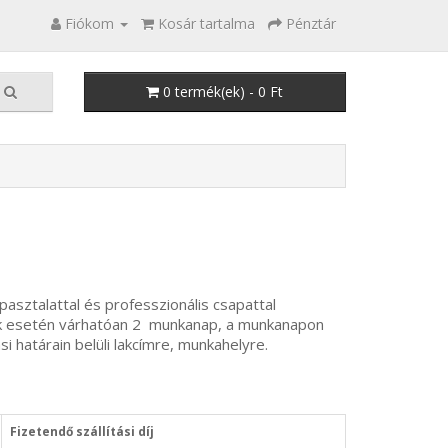
Fiókom
Kosár tartalma
Pénztár
0 termék(ek) - 0 Ft
asztalattal és professzionális csapattal
sek esetén várhatóan 2 munkanap, a munkanapon
határain belüli lakcímre, munkahelyre.
Fizetendő szállítási díj