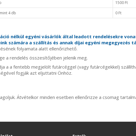
b
1500 Ft
mint 4 db
0 Ft
tráció nélkül egyéni vásárlók által leadott rendelésekre von
ink számára a szállítás és annak díjai egyéni megegyezés t
ésének folyamata alatt ellenőrizhető.
ége a rendelés összesítőjében jelenik meg.
a a fentebb megjelölt futárcéggel (vagy futárcégekkel) szállí
ségével fogják azt eljuttatni Önhöz.
ljuk. Átvételkor minden esetben ellenőrizze a csomag tartalmá
lgálat
Extrák