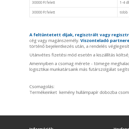
30000 Ft felett
1-4 d
30000 Ft felett
több 
A feltüntetett díjak, regisztrált vagy regisz
cég vagy magánszemély.
Viszonteladó partnere
történő bejelentkezés után, a rendelés véglegesít
Utánvétes fizetési mód esetén a kiszállítás költs
Amennyiben a csomag mérete - tömege meghaladja 
logisztikai munkatársaink más futárszolgálat segít
Csomagolás:
Termékeinket kemény hullámpapír dobozba csomago
Információk
Vevőszo