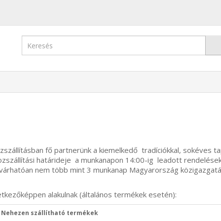
állításban fő partnerünk a kiemelkedő tradíciókkal, sokéves tap
zszállítási határideje a munkanapon 14:00-ig leadott rendelé
g várhatóan nem több mint 3 munkanap Magyarország közigazgatási 
etkezőképpen alakulnak (általános termékek esetén):
Nehezen szállítható termékek