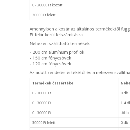
0 - 30000 Ft között
30000 Ft felett
Amennyiben a kosár az általános termékektől függet
Ft felár kerül felszámításra.
Nehezen szállítható termékek:
- 200 cm alumínium profilok
- 150 cm fénycsövek
- 120 cm fénycsövek
Az adott rendelés értékétől és a nehezen szállít
Termékek összértéke
Nehe
0 - 30000 Ft
0 db
0 - 30000 Ft
1-4 d
0 - 30000 Ft
több 
30000 Ft felett
0 db