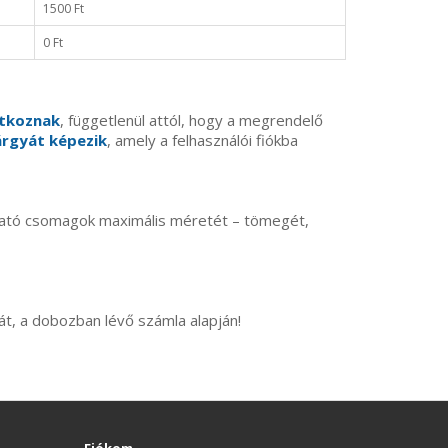
1500 Ft
0 Ft
atkoznak
, függetlenül attól, hogy a megrendelő
árgyát képezik
, amely a felhasználói fiókba
tható csomagok maximális méretét – tömegét,
t, a dobozban lévő számla alapján!
Fiókom