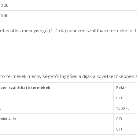
0 db
0 db
lenül kis mennyiségű (1-4 db) nehezen szállítható terméket is ta
ható termékek mennyiségétől függően a díjak a következőképpen a
zen szállítható termékek
Felár
0 Ft
b
1500 Ft
mint 4 db
0 Ft
0 Ft