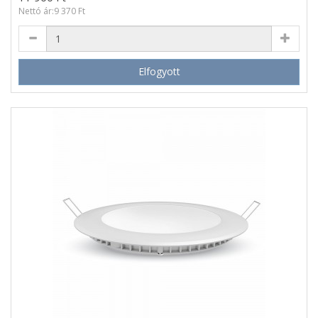
Nettó ár:9 370 Ft
Elfogyott