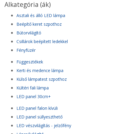
Alkategória (ák)
Asztali és álló LED lámpa
Beépítő keret szpothoz
Bútorvilágító
Csillárok beépített ledekkel
Fényfüzér
Függesztékek
Kerti és medence lámpa
Külső lámpatest szpothoz
Kültéri fali lámpa
LED panel 30cm+
LED panel falon kívüli
LED panel süllyeszthető
LED vészvilágítás - jelzőfény