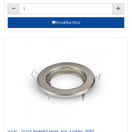
Kosárba tesz
V-tac - GU10 Beépítő keret, kör, szatén -3585