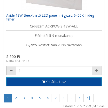
Avide 18W Beépíthető LED panel, négyzet, 6400K, hideg
fehér
Cikkszám:ACRPCW-S-18W-ALU
Elérhető: 5-9 munakanap
Gyártói készlet: Van külső raktárban
5 500 Ft
Nettó ár:4 331 Ft
Kosárba tesz
1
2
3
4
5
6
7
8
9
>
>|
Tételek: 1 - 15 / 1259 (84 oldal)