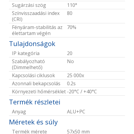
Sugárzási szög
110°
Színvisszaadási index
80
(CRI)
Fényáram-stabilitás az
70%
élettartam végén
Tulajdonságok
IP kategória
20
Szabályozható
No
(Dimmelhető)
Kapcsolási ciklusok
25 000x
Azonnali bekapcsolás
0.2s
Környezeti hőmérséklet
-20°C / +40°C
Termék részletei
Anyag
ALU+PC
Méretek és súly
Termék mérete
57x50 mm