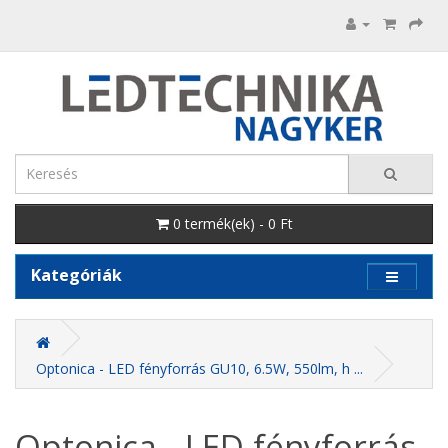
0 termék(ek) - 0 Ft
Kategóriák
Optonica - LED fényforrás GU10, 6.5W, 550lm, h ...
Optonica - LED fényforrás