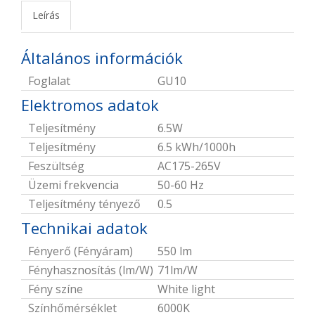
Leírás
Általános információk
Foglalat
GU10
Elektromos adatok
Teljesítmény
6.5W
Teljesítmény
6.5 kWh/1000h
Feszültség
AC175-265V
Üzemi frekvencia
50-60 Hz
Teljesítmény tényező
0.5
Technikai adatok
Fényerő (Fényáram)
550 lm
Fényhasznosítás (lm/W)
71lm/W
Fény színe
White light
Színhőmérséklet
6000K