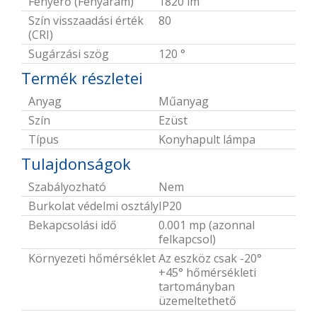
Fényerő (Fényáram)
1820 lm
Szín visszaadási érték
80
(CRI)
Sugárzási szög
120 °
Termék részletei
Anyag
Műanyag
Szín
Ezüst
Típus
Konyhapult lámpa
Tulajdonságok
Szabályozható
Nem
Burkolat védelmi osztály
IP20
Bekapcsolási idő
0.001 mp (azonnal
felkapcsol)
Környezeti hőmérséklet
Az eszköz csak -20°
+45° hőmérsékleti
tartományban
üzemeltethető