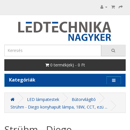
0 termék(ek) - 0 Ft
Kategóriák
LED lámpatestek
Bútorvilágító
Strühm - Diego konyhapult lámpa, 18W, CCT, ezü ...
Strühm - Diego