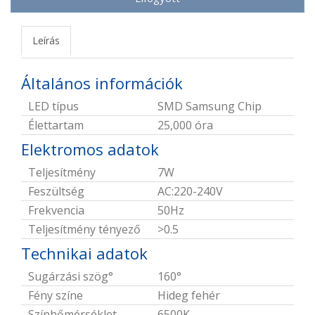
Leírás
Általános információk
LED típus
SMD Samsung Chip
Élettartam
25,000 óra
Elektromos adatok
Teljesítmény
7W
Feszültség
AC:220-240V
Frekvencia
50Hz
Teljesítmény tényező
>0.5
Technikai adatok
Sugárzási szög°
160°
Fény színe
Hideg fehér
Színhőmérséklet
6500K