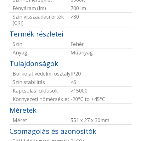
Fényáram (lm)
700 lm
Szín visszaadási érték
>80
(CRI)
Termék részletei
Szín
Fehér
Anyag
Műanyag
Tulajdonságok
Burkolat védelmi osztály
IP20
Szín stabilitás
<6
Kapcsolási ciklusok
>15000
Környezeti hőmérséklet
-20°C to +45°C
Méretek
Méret
551 x 27 x 30mm
Csomagolás és azonosítók