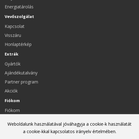
Energiatárolás
Vevőszolgálat
Kapcsolat
Visszáru
Honlaptérkép
Extrák
Gyártók
Ajándékutalvány
Partner program
Akciók
Fiókom
Fiókom
Eddigi megrendeléseim
Weboldalunk használatával jóváhagyja a cookie-k használatát
Hírlevél
a cookie-kkal kapcsolatos irányelv értelmében.