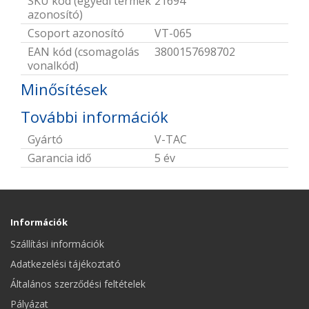
SKU kód (egyedi termék
21694
azonosító)
Csoport azonosító
VT-065
EAN kód (csomagolás
3800157698702
vonalkód)
Minősítések
További információk
Gyártó
V-TAC
Garancia idő
5 év
Információk
Szállítási információk
Adatkezelési tájékoztató
Általános szerződési feltételek
Pályázat