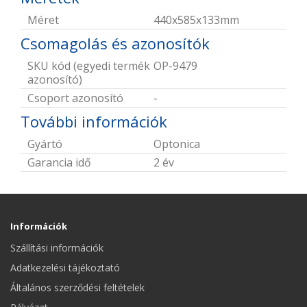
Méret
440x585x133mm
Csomagolás és azonosítók
SKU kód (egyedi termék
OP-9479
azonosító)
Csoport azonosító
-
További információk
Gyártó
Optonica
Garancia idő
2 év
Információk
Szállítási információk
Adatkezelési tájékoztató
Általános szerződési feltételek