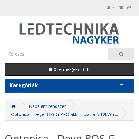
0 termék(ek) - 0 Ft
Kategóriák
Napelem rendszer
Optonica - Deye BOS-G PRO akkumulator 5.12kWh ...
Optonica - Deye BOS-G