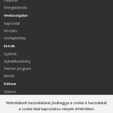
Pályázat
Energiatárolás
Vevőszolgálat
Kapcsolat
Visszáru
Honlaptérkép
Extrák
Gyártók
Ajándékutalvány
Partner program
Akciók
Fiókom
Fiókom
Eddigi megrendeléseim
Weboldalunk használatával jóváhagyja a cookie-k használatát
Hírlevél
a cookie-kkal kapcsolatos irányelv értelmében.